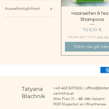
Auswahlmöglichkeit
Xem nhanh
Haarseifen & fes
FESTES SHAMPOO GANZ
Shampoos
& VOLUMEN
Giá bán rẻ
Từ
6,10 €
FESTES SHAMPOO MIT
NATÜRLICHEM KOFFEIN
Đã bao gồm Thuế
|
zzgl. Ve
NACHFÜLLUNG IM
KRAFTBEUTEL
Thêm vào giỏ hàn
HAARSHAMPOO-PULVER
SHAMPOO - PULVER
Tatyana
+43 463 507026 |
office@botan
carinthia.at
Blachnik
Alter Platz 31 - đối diện Salzamt
9020 Klagenfurt am Woerthersee