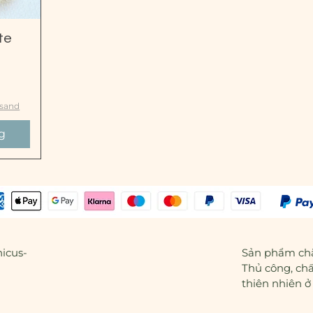
te
rsand
g
icus-
Sản phẩm chă
Thủ công, ch
thiên nhiên ở