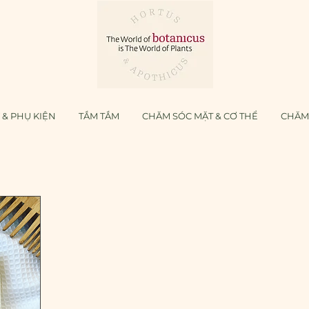
& PHỤ KIỆN
TẮM TẮM
CHĂM SÓC MẶT & CƠ THỂ
CHĂM