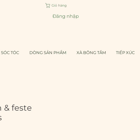
Giỏ hàng
Đăng nhập
 SÓC TÓC
DÒNG SẢN PHẨM
XÀ BÔNG TẮM
TIẾP XÚC
 & feste
s