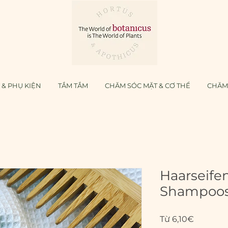
& PHỤ KIỆN
TẮM TẮM
CHĂM SÓC MẶT & CƠ THỂ
CHĂM
Haarseifen
Shampoo
Giá
Từ
6,10€