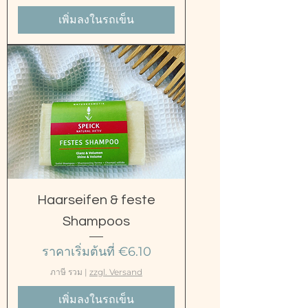
เพิ่มลงในรถเข็น
Haarseifen & feste
Shampoos
ราคาขายลด
ราคาเริ่มต้นที่
€6.10
ภาษี รวม
|
zzgl. Versand
เพิ่มลงในรถเข็น