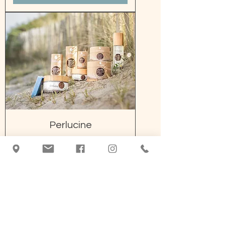
Perlucine
ราคาขายลด
ราคาเริ่มต้นที่
€10.50
ภาษี รวม
|
zzgl. Versand
เพิ่มลงในรถเข็น