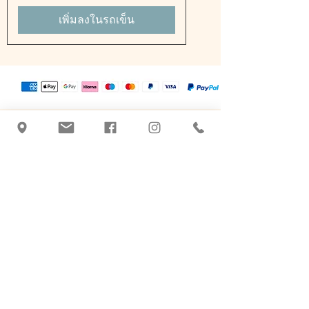
เพิ่มลงในรถเข็น
Tatyana Blachnik
+43 463 507026
|
office@botanicus-
carinthia.at
Alter Platz 31 - ตรงข้าม Salzamt
9020 คลาเกนฟูร์ท อัม วอเทอร์ซี
ผลิตภัณฑ์ดูแลบนพื้นฐานของยาสมุนไพร
ทำด้วยมือคุณภาพและประเพณี เครื่อง
สำอางจากธรรมชาติในคลาเกนฟูร์ท