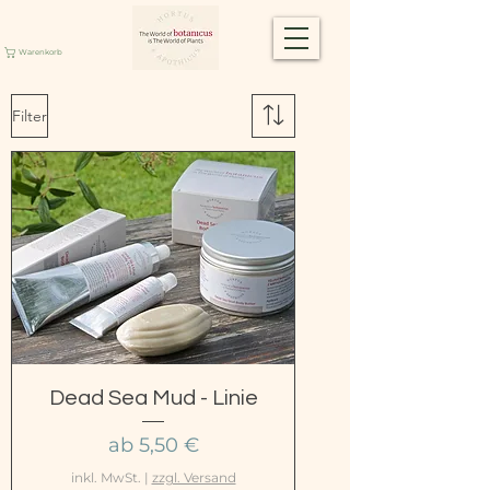
Warenkorb
Filter
Dead Sea Mud - Linie
Sale-Preis
ab
5,50 €
inkl. MwSt.
|
zzgl. Versand