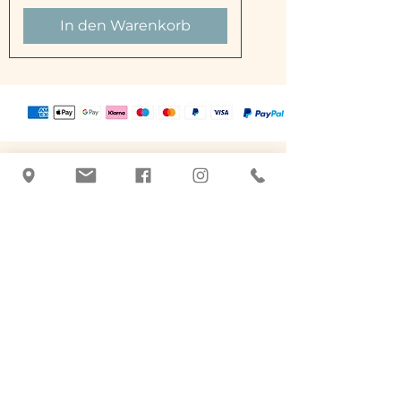
In den Warenkorb
Tatjana Jordan
+43 463 507026
|
office@botanicus-
carinthia.at
9020 Klagenfurt am Wörthersee
DATENSCHUTZ
|
IMPRESSUM
Pflegeprodukte basierend auf der
Pflanzenheilkunde.
Handgefertigt, Qualität und
Tradition. Naturkosmetik in
Klagenfurt.