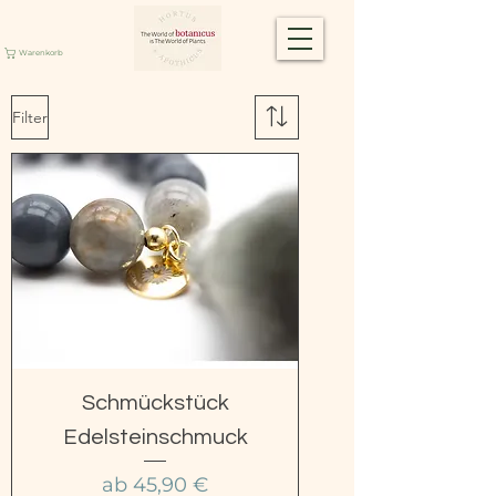
Warenkorb
Filter
Schmückstück
Edelsteinschmuck
Sale-Preis
ab
45,90 €