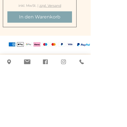
inkl. MwSt.
|
zzgl. Versand
In den Warenkorb
Tatjana Jordan
+43 463 507026
|
office@botanicus-
carinthia.at
9020 Klagenfurt am Wörthersee
DATENSCHUTZ
|
IMPRESSUM
Pflegeprodukte basierend auf der
Pflanzenheilkunde.
Handgefertigt, Qualität und